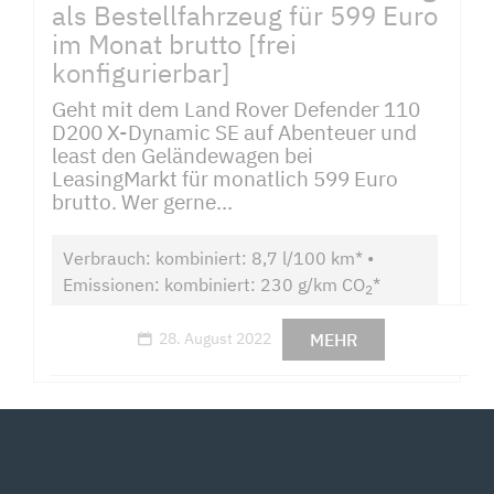
als Bestellfahrzeug für 599 Euro
im Monat brutto [frei
konfigurierbar]
Geht mit dem Land Rover Defender 110
D200 X-Dynamic SE auf Abenteuer und
least den Geländewagen bei
LeasingMarkt für monatlich 599 Euro
brutto. Wer gerne...
Verbrauch: kombiniert: 8,7 l/100 km* •
Emissionen: kombiniert: 230 g/km CO
*
2
MEHR
28. August 2022