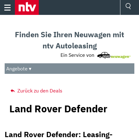
Skip
to
content
Ressorts
Sport
Finden Sie Ihren Neuwagen mit
Börse
Wetter
ntv Autoleasing
TV
Ein Service von
Video
Audio
Angebote ▾
Das Beste
Zurück zu den Deals
Land Rover Defender
Land Rover Defender: Leasing-