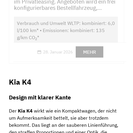
im Privatleasing. Angeboten wird ein frei
konfigurierbares Bestellfahrzeug,...
Verbrauch und Umwelt WLTP: kombiniert: 6,0
l/100 km* • Emissionen: kombiniert: 135
g/km CO
*
2
MEHR
28. Januar 2026
Kia K4
Design mit klarer Kante
Der
Kia K4
wirkt wie ein Kompaktwagen, der nicht
um Aufmerksamkeit bettelt, sie aber trotzdem
bekommt. Das liegt an der sauberen Linienführung,
den straffen Proportionen und einer Optik, die