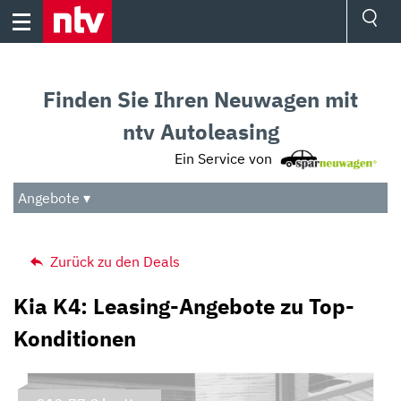
Skip
to
content
Ressorts
Sport
Finden Sie Ihren Neuwagen mit
Börse
Wetter
ntv Autoleasing
TV
Ein Service von
Video
Audio
Angebote ▾
Das Beste
Zurück zu den Deals
Kia K4: Leasing-Angebote zu Top-
Konditionen