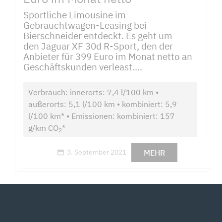
Sportliche Limousine im
Gebrauchtwagen-Leasing bei
Bierschneider entdeckt. Es geht um
den Jaguar XF 30d R-Sport, den der
Anbieter für 399 Euro im Monat netto an
Geschäftskunden verleast....
Verbrauch: innerorts: 7,4 l/100 km •
außerorts: 5,1 l/100 km • kombiniert: 5,9
l/100 km* • Emissionen: kombiniert: 157
g/km CO
*
2
MEHR
3. September 2021