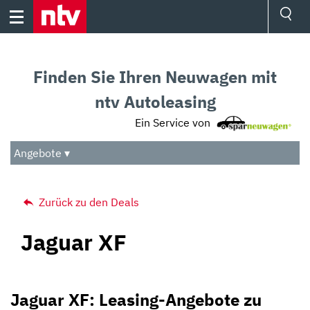
Skip
to
content
Ressorts
Sport
Finden Sie Ihren Neuwagen mit
Börse
Wetter
ntv Autoleasing
TV
Ein Service von
Video
Audio
Angebote ▾
Das Beste
Zurück zu den Deals
Jaguar XF
Jaguar XF: Leasing-Angebote zu