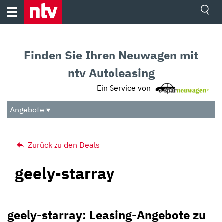
Skip
to
content
Ressorts
Sport
Finden Sie Ihren Neuwagen mit
Börse
Wetter
ntv Autoleasing
TV
Ein Service von
Video
Audio
Angebote ▾
Das Beste
Zurück zu den Deals
geely-starray
geely-starray: Leasing-Angebote zu