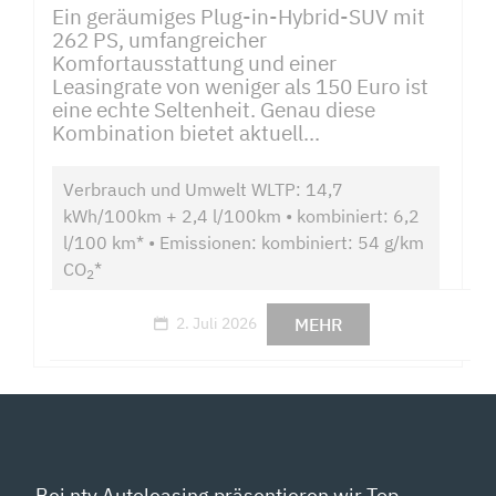
Ein geräumiges Plug-in-Hybrid-SUV mit
262 PS, umfangreicher
Komfortausstattung und einer
Leasingrate von weniger als 150 Euro ist
eine echte Seltenheit. Genau diese
Kombination bietet aktuell...
Verbrauch und Umwelt WLTP: 14,7
kWh/100km + 2,4 l/100km • kombiniert: 6,2
l/100 km* • Emissionen: kombiniert: 54 g/km
CO
*
2
MEHR
2. Juli 2026
Bei ntv Autoleasing präsentieren wir Top-