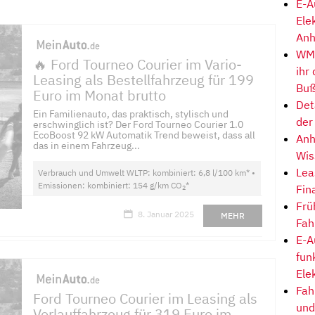
E-A
Ele
Anh
WM-
🔥 Ford Tourneo Courier im Vario-
ihr
Leasing als Bestellfahrzeug für 199
Buß
Euro im Monat brutto
Det
Ein Familienauto, das praktisch, stylisch und
der
erschwinglich ist? Der Ford Tourneo Courier 1.0
EcoBoost 92 kW Automatik Trend beweist, dass all
Anh
das in einem Fahrzeug...
Wis
Lea
Verbrauch und Umwelt WLTP: kombiniert: 6,8 l/100 km* •
Emissionen: kombiniert: 154 g/km CO
*
Fin
2
Frü
8. Januar 2025
MEHR
Fah
E-A
fun
Ele
Fah
Ford Tourneo Courier im Leasing als
und
Vorlauffahrzeug für 319 Euro im