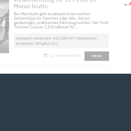
→
Monat brutto
Bei MeinAuto gibt es aktuell einen echten
Geheimtipp für Familien oder alle, die ein
geräumiges, praktisches Fahrzeug suchen: Der Ford
Tourneo Courier 1.0 EcoBoost 92...
Verbrauch: kombiniert: 4,2 l/100 km* • Emissionen:
kombiniert: 159 g/km CO
*
2
12. November 2024
MEHR