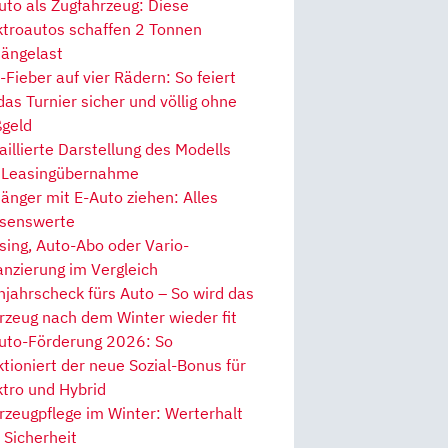
uto als Zugfahrzeug: Diese
ktroautos schaffen 2 Tonnen
ängelast
Fieber auf vier Rädern: So feiert
 das Turnier sicher und völlig ohne
geld
aillierte Darstellung des Modells
 Leasingübernahme
änger mit E-Auto ziehen: Alles
senswerte
sing, Auto-Abo oder Vario-
anzierung im Vergleich
hjahrscheck fürs Auto – So wird das
rzeug nach dem Winter wieder fit
uto-Förderung 2026: So
ktioniert der neue Sozial-Bonus für
ktro und Hybrid
rzeugpflege im Winter: Werterhalt
 Sicherheit