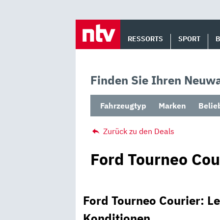
Skip
to
RESSORTS
SPORT
content
Finden Sie Ihren Neuwa
Fahrzeugtyp
Marken
Belie
Zurück zu den Deals
Ford Tourneo Cou
Ford Tourneo Courier: L
Konditionen