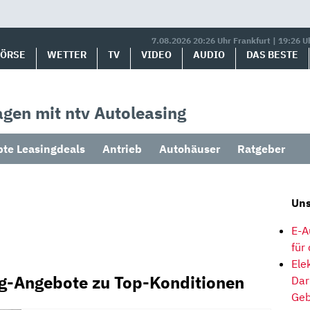
7.08.2026 20:26 Uhr Frankfurt | 19:26 U
BÖRSE
WETTER
TV
VIDEO
AUDIO
DAS BESTE
gen mit ntv Autoleasing
bte Leasingdeals
Antrieb
Autohäuser
Ratgeber
Uns
E-A
für
Ele
ng-Angebote zu Top-Konditionen
Dar
Geb