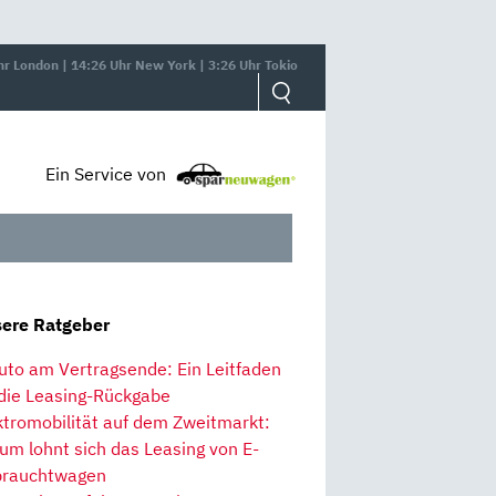
hr London | 14:26 Uhr New York | 3:26 Uhr Tokio
Ein Service von
ere Ratgeber
uto am Vertragsende: Ein Leitfaden
 die Leasing-Rückgabe
ktromobilität auf dem Zweitmarkt:
um lohnt sich das Leasing von E-
rauchtwagen