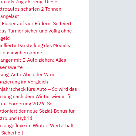
uto als Zugfahrzeug: Diese
ktroautos schaffen 2 Tonnen
ängelast
Fieber auf vier Rädern: So feiert
 das Turnier sicher und völlig ohne
geld
aillierte Darstellung des Modells
 Leasingübernahme
änger mit E-Auto ziehen: Alles
senswerte
sing, Auto-Abo oder Vario-
anzierung im Vergleich
hjahrscheck fürs Auto – So wird das
rzeug nach dem Winter wieder fit
uto-Förderung 2026: So
ktioniert der neue Sozial-Bonus für
ktro und Hybrid
rzeugpflege im Winter: Werterhalt
 Sicherheit