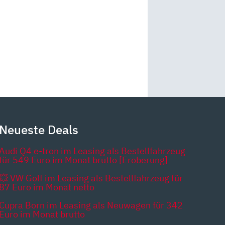
Neueste Deals
Audi Q4 e-tron im Leasing als Bestellfahrzeug
für 549 Euro im Monat brutto [Eroberung]
💥 VW Golf im Leasing als Bestellfahrzeug für
87 Euro im Monat netto
Cupra Born im Leasing als Neuwagen für 342
Euro im Monat brutto