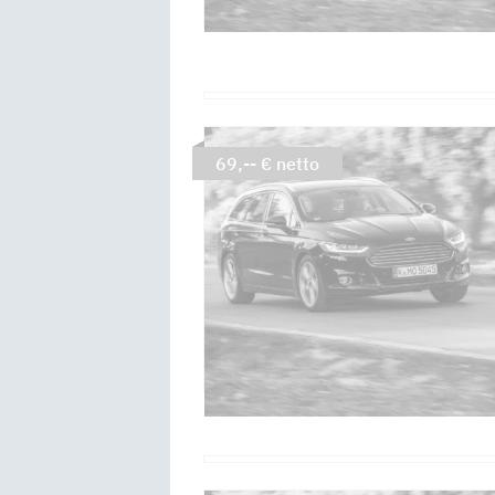
69,-- € netto