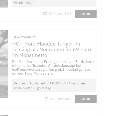
99 g/km CO
*
2
20. August 2021
MEHR
HOT! Ford Mondeo Turnier im
Leasing als Neuwagen für 69 Euro
im Monat netto
Der Mondeo ist das Pres­ti­ge­ob­jekt von Ford, den es
mit einem effizienten Antriebskonzept bei
GetYourDrive abzugreifen gibt. Im Detail geht es
um den Ford Mondeo 2,0...
Verbrauch: kombiniert: 4,7 l/100 km* • Emissionen:
kombiniert: 108 g/km CO
*
2
9. August 2021
MEHR