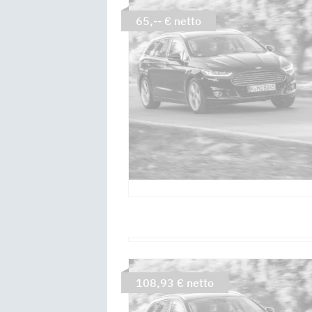
65,-- € netto
108,93 € netto