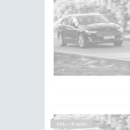
166,-- € netto