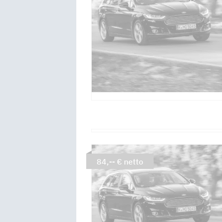
84,-- € netto