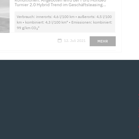
Turnier 2.0 Hybrid Trend im Geschäftsleasing...
Verbrauch: innerorts: 4,6 l/100 km • außerorts: 4,5 l/100
km • kombiniert: 4,3 l/100 km* • Emissionen: kombiniert:
99 g/km CO
*
2
12. Juli 2021
MEHR