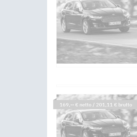
169,-- € netto / 201,11 € brutto