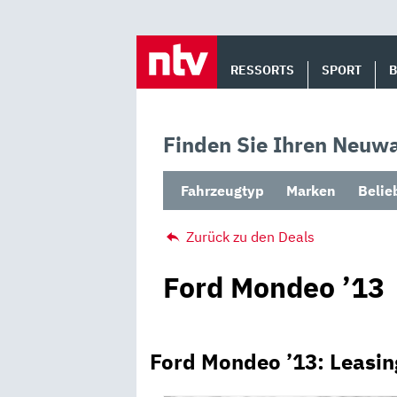
Skip
to
RESSORTS
SPORT
content
Finden Sie Ihren Neuwa
Fahrzeugtyp
Marken
Belie
Zurück zu den Deals
Ford Mondeo ’13
Ford Mondeo ’13: Leasi