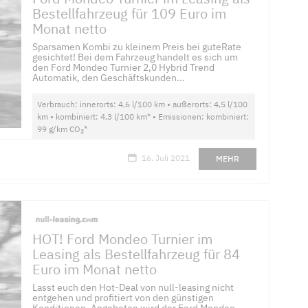
Bestellfahrzeug für 109 Euro im
Monat netto
Sparsamen Kombi zu kleinem Preis bei guteRate
gesichtet! Bei dem Fahrzeug handelt es sich um
den Ford Mondeo Turnier 2,0 Hybrid Trend
Automatik, den Geschäftskunden...
Verbrauch: innerorts: 4,6 l/100 km • außerorts: 4,5 l/100
km • kombiniert: 4,3 l/100 km* • Emissionen: kombiniert:
99 g/km CO
*
2
16. Juli 2021
MEHR
HOT! Ford Mondeo Turnier im
Leasing als Bestellfahrzeug für 84
Euro im Monat netto
Lasst euch den Hot-Deal von null-leasing nicht
entgehen und profitiert von den günstigen
Konditionen. Angeboten wird der Ford Mondeo