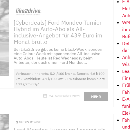
E-A
Ele
Anh
[Cyberdeals] Ford Mondeo Turnier
WM-
Hybrid im Auto-Abo als All-
ihr
inclusive-Angebot für 439 Euro im
Buß
Monat brutto
Det
Bei Like2Drive gibt es keine Black-Week, sondern
der
eine Colour Week mit spannenden All-inclusive
Anh
Auto-Abos. Heute ist Red Wednesday beim
Anbieter, der euch einen Ford Mondeo...
Wis
Lea
Verbrauch: innerorts: 5,2 l/100 km • außerorts: 4,6 l/100
Fin
km • kombiniert: 4,7 l/100 km* • Emissionen: kombiniert:
108 g/km CO
*
Frü
2
Fah
24. November 2021
MEHR
E-A
fun
Ele
Fah
und
Ford Mondeo Turnier im Leasing als