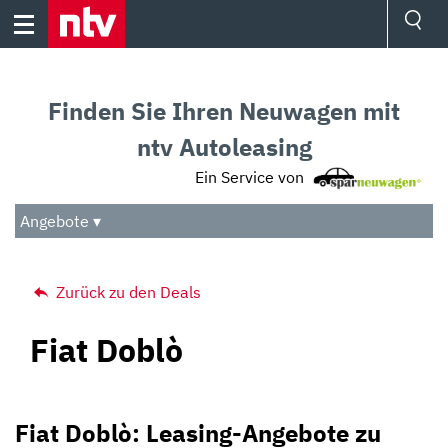
Skip
to
content
Ressorts
Sport
Finden Sie Ihren Neuwagen mit
Börse
Wetter
ntv Autoleasing
TV
Ein Service von
Video
Audio
Angebote ▾
Das Beste
Zurück zu den Deals
Fiat Doblò
Fiat Doblò: Leasing-Angebote zu