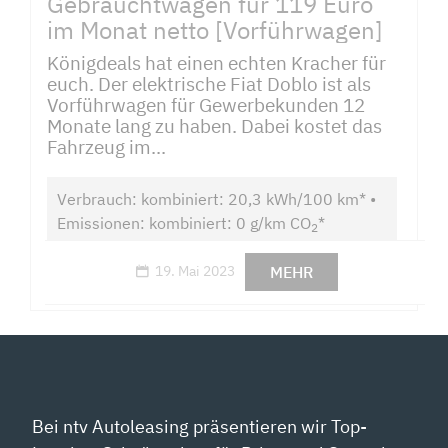
Gebrauchtwagen für 119 Euro
im Monat netto [Vorführwagen]
Königdeals hat einen echten Kracher für
euch. Der elektrische Fiat Doblo ist als
Vorführwagen für Gewerbekunden 12
Monate lang zu haben. Dabei kostet das
Fahrzeug im...
Verbrauch: kombiniert: 20,3 kWh/100 km* •
Emissionen: kombiniert: 0 g/km CO
*
2
MEHR
19. Mai 2023
Bei ntv Autoleasing präsentieren wir Top-