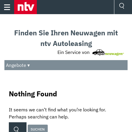
Skip
to
content
Ressorts
Sport
Finden Sie Ihren Neuwagen mit
Börse
Wetter
ntv Autoleasing
TV
Ein Service von
Video
Audio
Angebote ▾
Das Beste
Nothing Found
It seems we can’t find what you’re looking for.
Perhaps searching can help.
Suchen