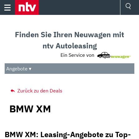
Skip
to
content
Ressorts
Sport
Finden Sie Ihren Neuwagen mit
Börse
Wetter
ntv Autoleasing
TV
Ein Service von
Video
Audio
Angebote ▾
Das Beste
Zurück zu den Deals
BMW XM
BMW XM: Leasing-Angebote zu Top-