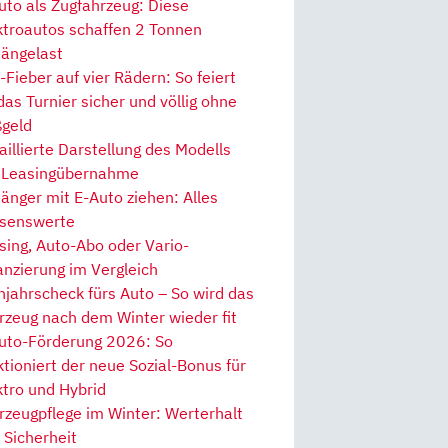
uto als Zugfahrzeug: Diese
ktroautos schaffen 2 Tonnen
ängelast
Fieber auf vier Rädern: So feiert
 das Turnier sicher und völlig ohne
geld
aillierte Darstellung des Modells
 Leasingübernahme
änger mit E-Auto ziehen: Alles
senswerte
sing, Auto-Abo oder Vario-
anzierung im Vergleich
hjahrscheck fürs Auto – So wird das
rzeug nach dem Winter wieder fit
uto-Förderung 2026: So
ktioniert der neue Sozial-Bonus für
ktro und Hybrid
rzeugpflege im Winter: Werterhalt
 Sicherheit