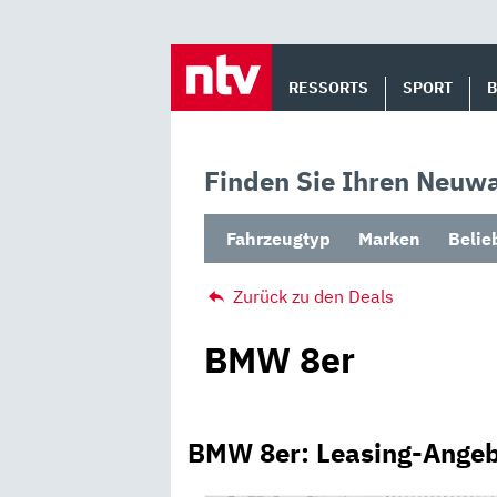
Skip
to
RESSORTS
SPORT
content
Finden Sie Ihren Neuwa
Fahrzeugtyp
Marken
Belie
Zurück zu den Deals
BMW 8er
BMW 8er: Leasing-Angeb