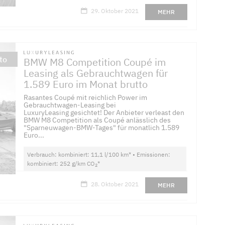
29. Oktober 2021
MEHR
to
BMW M8 Competition Coupé im
Leasing als Gebrauchtwagen für
1.589 Euro im Monat brutto
Rasantes Coupé mit reichlich Power im
Gebrauchtwagen-Leasing bei
LuxuryLeasing gesichtet! Der Anbieter verleast den
BMW M8 Competition als Coupé anlässlich des
"Sparneuwagen-BMW-Tages" für monatlich 1.589
Euro...
Verbrauch: kombiniert: 11,1 l/100 km* • Emissionen:
kombiniert: 252 g/km CO
*
2
28. Oktober 2021
MEHR