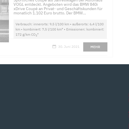
Sportliches Coupé als Jahreswagen bei Autohaus
VOGL entdeckt. Angeboten wird das BMW 840i
xDrive Coupé an Privat- und Geschäftskunden für
monatlich 1.102 Euro brutto. Der BMW...
Verbrauch: innerorts: 9,5 l/100 km • außerorts: 6,4 l/100
km • kombiniert: 7,5 l/100 km* • Emissionen: kombiniert:
172 g/km CO
*
2
30. Juni 2021
MEHR