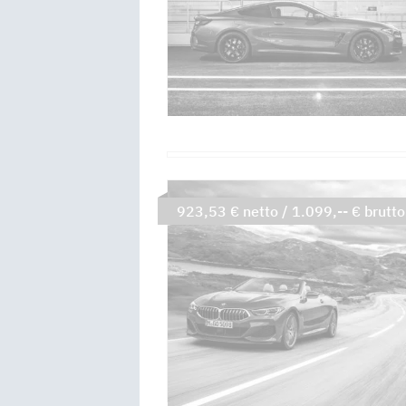
923,53 € netto / 1.099,-- € brutto