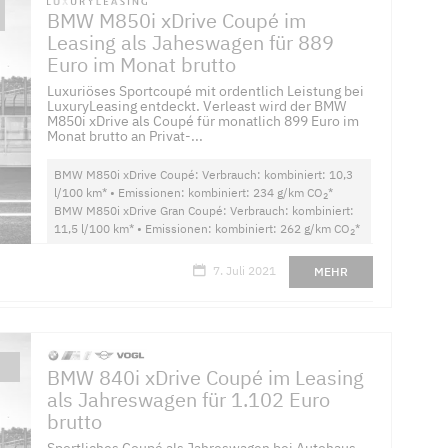
BMW M850i xDrive Coupé im
Leasing als Jaheswagen für 889
Euro im Monat brutto
Luxuriöses Sportcoupé mit ordentlich Leistung bei
LuxuryLeasing entdeckt. Verleast wird der BMW
M850i xDrive als Coupé für monatlich 899 Euro im
Monat brutto an Privat-...
BMW M850i xDrive Coupé: Verbrauch: kombiniert: 10,3
l/100 km* • Emissionen: kombiniert: 234 g/km CO
*
2
BMW M850i xDrive Gran Coupé: Verbrauch: kombiniert:
11,5 l/100 km* • Emissionen: kombiniert: 262 g/km CO
*
2
7. Juli 2021
MEHR
BMW 840i xDrive Coupé im Leasing
als Jahreswagen für 1.102 Euro
brutto