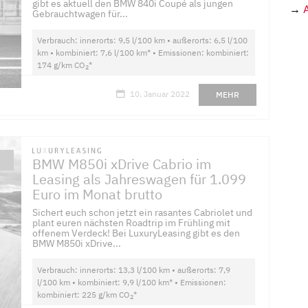
gibt es aktuell den BMW 840i Coupé als jungen
→
Gebrauchtwagen für...
Verbrauch: innerorts: 9,5 l/100 km • außerorts: 6,5 l/100
km • kombiniert: 7,6 l/100 km* • Emissionen: kombiniert:
174 g/km CO
*
2
10. Januar 2022
MEHR
BMW M850i xDrive Cabrio im
Leasing als Jahreswagen für 1.099
Euro im Monat brutto
Sichert euch schon jetzt ein rasantes Cabriolet und
plant euren nächsten Roadtrip im Frühling mit
offenem Verdeck! Bei LuxuryLeasing gibt es den
BMW M850i xDrive...
Verbrauch: innerorts: 13,3 l/100 km • außerorts: 7,9
l/100 km • kombiniert: 9,9 l/100 km* • Emissionen:
kombiniert: 225 g/km CO
*
2