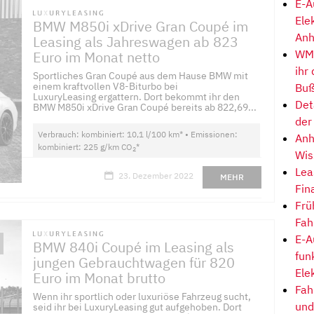
E-A
Ele
BMW M850i xDrive Gran Coupé im
Anh
Leasing als Jahreswagen ab 823
WM-
Euro im Monat netto
ihr
Sportliches Gran Coupé aus dem Hause BMW mit
einem kraftvollen V8-Biturbo bei
Buß
LuxuryLeasing ergattern. Dort bekommt ihr den
Det
BMW M850i xDrive Gran Coupé bereits ab 822,69...
der
Verbrauch: kombiniert: 10,1 l/100 km* • Emissionen:
Anh
kombiniert: 225 g/km CO
*
2
Wis
Lea
23. Dezember 2022
MEHR
Fin
Frü
Fah
E-A
BMW 840i Coupé im Leasing als
fun
jungen Gebrauchtwagen für 820
Ele
Euro im Monat brutto
Fah
Wenn ihr sportlich oder luxuriöse Fahrzeug sucht,
und
seid ihr bei LuxuryLeasing gut aufgehoben. Dort