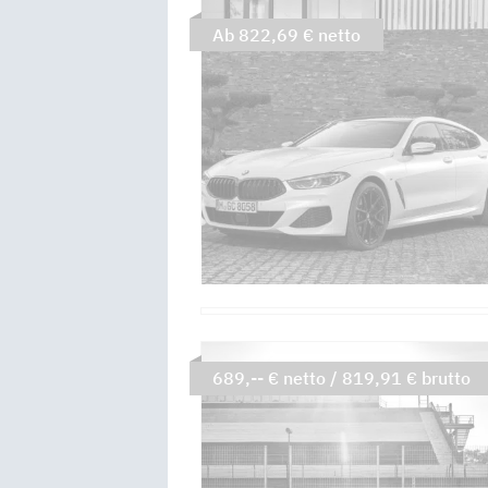
Ab 822,69 € netto
689,-- € netto / 819,91 € brutto