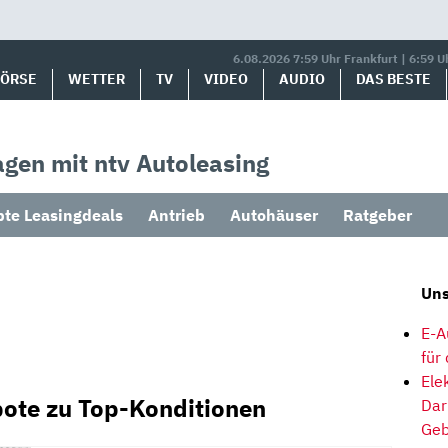
6.08.2026 7:59 Uhr Frankfurt | 6:59 U
BÖRSE
WETTER
TV
VIDEO
AUDIO
DAS BESTE
gen mit ntv Autoleasing
bte Leasingdeals
Antrieb
Autohäuser
Ratgeber
Uns
E-A
für
Ele
ote zu Top-Konditionen
Dar
Geb