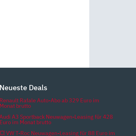
Neueste Deals
Renault Rafale Auto-Abo ab 329 Euro im
Monat brutto
Audi A3 Sportback Neuwagen-Leasing für 428
Euro im Monat brutto
💥 VW T-Roc Neuwagen-Leasing für 88 Euro im