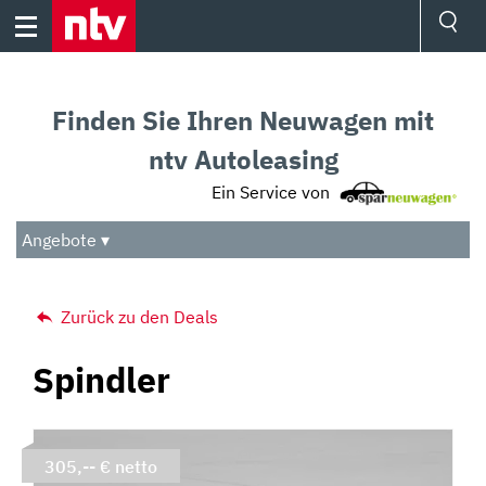
Skip
to
content
Ressorts
Sport
Finden Sie Ihren Neuwagen mit
Börse
Wetter
ntv Autoleasing
TV
Ein Service von
Video
Audio
Angebote ▾
Das Beste
Zurück zu den Deals
Spindler
305,-- € netto