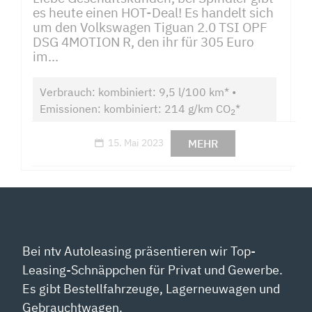
es heute einen HOT-Deal! Es handelt sich
um den Volkswagen Tiguan 2.0 TSI OPF
DSG 4MOTION R, den ihr für 305 Euro
im...
Verbrauch: kombiniert: 9,5 l/100 km* •
Emissionen: kombiniert: 214 g/km CO
*
2
MEHR
15. Mai 2023
Bei ntv Autoleasing präsentieren wir Top-
Leasing-Schnäppchen für Privat und Gewerbe.
Es gibt Bestellfahrzeuge, Lagerneuwagen und
Gebrauchtwagen.