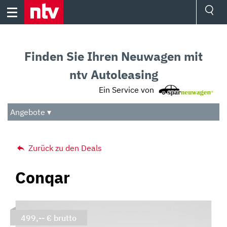
Skip
to
content
Ressorts
Sport
Finden Sie Ihren Neuwagen mit
Börse
Wetter
ntv Autoleasing
TV
Ein Service von
Video
Audio
Angebote ▾
Das Beste
Zurück zu den Deals
Conqar
499,-- € brutto