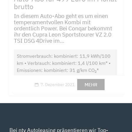
brutto
In diesem Auto-Abo geht es um einen
temperamentvollen Kombi mit
ordentlich Power. Bei Conqar bekommt
ihr den Cupra Leon Sportstourer VZ 2.0
TSI DSG 4Drive im...
Stromverbrauch: kombiniert: 11,9 kWh/100
km • Verbrauch: kombiniert: 1,4 l/100 km* •
Emissionen: kombiniert: 31 g/km CO
*
2
MEHR
7. Dezember 2021
Bei ntv Autoleasing präsentieren wir Top-