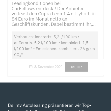
Leasingkonditionen bei
CarFellows entdeckt! Der Anbieter
verleast den Cupra Leon 1.4 e-Hybrid für
84 Euro im Monat netto an
Geschäftskunden. Dabei bestimmt ihr,...
Verbrauch: innerorts: 5,2 l/100 km •
außerorts: 5,2 l/100 km • kombiniert: 1,5
l/100 km* • Emissionen: kombiniert: 26 g/km
CO
*
2
MEHR
8. Dezember 2021
Bei ntv Autoleasing präsentieren wir Top-