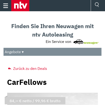
Skip
to
content
Ressorts
Sport
Finden Sie Ihren Neuwagen mit
Börse
Wetter
ntv Autoleasing
TV
Ein Service von
Video
Audio
Angebote ▾
Das Beste
Zurück zu den Deals
CarFellows
84,-- € netto / 99,96 € brutto